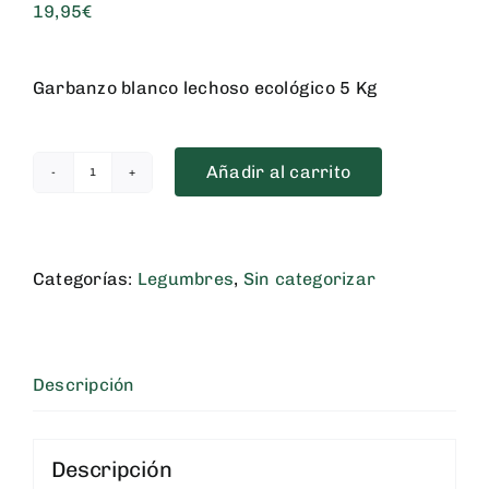
19,95
€
Garbanzo blanco lechoso ecológico 5 Kg
Añadir al carrito
Garbanzo
blanco
lechoso
ecológico
Categorías:
Legumbres
,
Sin categorizar
5
Kg
cantidad
Descripción
Descripción