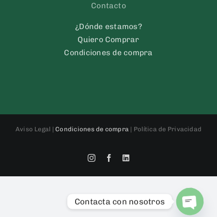
Contacto
¿Dónde estamos?
Quiero Comprar
Condiciones de compra
Aviso Legal |
Condiciones de compra
| Política de Privacidad
Instagram
Facebook
LinkedIn
Contacta con nosotros
O
p
e
n
c
h
at